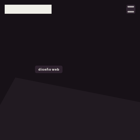
Select Language
taller
notas
proyectos
l
a
contacto
diseño web
crecimiento digital
d
i
f
e
r
e
n
c
i
a
e
n
t
r
e
u
n
a